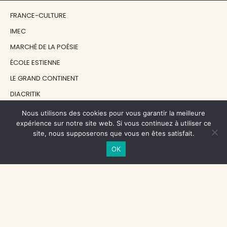
FRANCE-CULTURE
IMEC
MARCHÉ DE LA POÉSIE
ÉCOLE ESTIENNE
LE GRAND CONTINENT
DIACRITIK
EN ATTENDANT NADEAU
Nous utilisons des cookies pour vous garantir la meilleure
expérience sur notre site web. Si vous continuez à utiliser ce
site, nous supposerons que vous en êtes satisfait.
NOS SOUTIENS
OK
CENTRE NATIONAL DU LIVRE
RÉGION ÎLE-DE-FRANCE
MAIRIE PARIS CENTRE
FONDATION FMSH