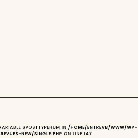
 VARIABLE $POSTTYPEHUM IN
/HOME/ENTREVB/WWW/WP-
REVUES-NEW/SINGLE.PHP
ON LINE
147