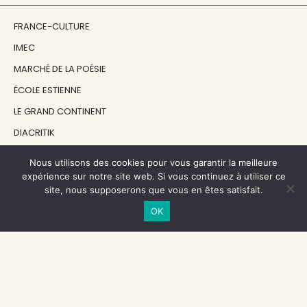
FRANCE-CULTURE
IMEC
MARCHÉ DE LA POÉSIE
ÉCOLE ESTIENNE
LE GRAND CONTINENT
DIACRITIK
EN ATTENDANT NADEAU
Nous utilisons des cookies pour vous garantir la meilleure
expérience sur notre site web. Si vous continuez à utiliser ce
site, nous supposerons que vous en êtes satisfait.
NOS SOUTIENS
OK
CENTRE NATIONAL DU LIVRE
RÉGION ÎLE-DE-FRANCE
MAIRIE PARIS CENTRE
FONDATION FMSH