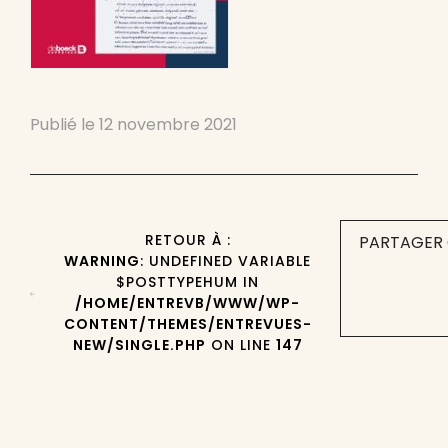
Publié le
12 novembre 2021
RETOUR À :
PARTAGER 
WARNING
: UNDEFINED VARIABLE
$POSTTYPEHUM IN
/HOME/ENTREVB/WWW/WP-
CONTENT/THEMES/ENTREVUES-
NEW/SINGLE.PHP
ON LINE
147