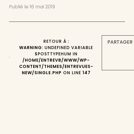
Publié le
16 mai 2019
RETOUR À :
PARTAGER 
WARNING
: UNDEFINED VARIABLE
$POSTTYPEHUM IN
/HOME/ENTREVB/WWW/WP-
CONTENT/THEMES/ENTREVUES-
NEW/SINGLE.PHP
ON LINE
147