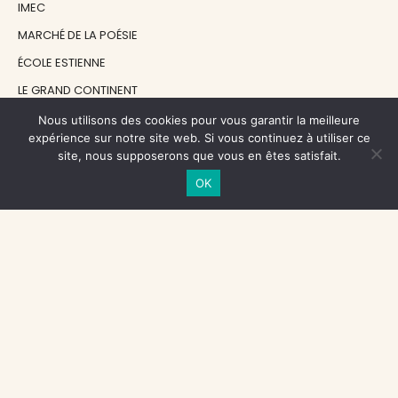
IMEC
MARCHÉ DE LA POÉSIE
ÉCOLE ESTIENNE
LE GRAND CONTINENT
DIACRITIK
Nous utilisons des cookies pour vous garantir la meilleure
expérience sur notre site web. Si vous continuez à utiliser ce
EN ATTENDANT NADEAU
site, nous supposerons que vous en êtes satisfait.
OK
NOS SOUTIENS
CENTRE NATIONAL DU LIVRE
RÉGION ÎLE-DE-FRANCE
MAIRIE PARIS CENTRE
FONDATION FMSH
FONDATION JAN MICHALSKI