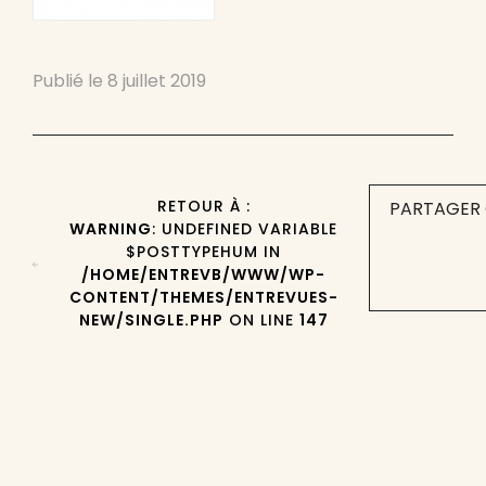
Publié le
8 juillet 2019
RETOUR À :
PARTAGER 
WARNING
: UNDEFINED VARIABLE
$POSTTYPEHUM IN
/HOME/ENTREVB/WWW/WP-
CONTENT/THEMES/ENTREVUES-
NEW/SINGLE.PHP
ON LINE
147