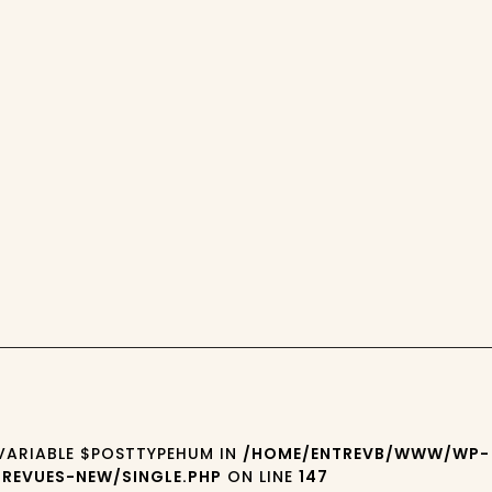
 VARIABLE $POSTTYPEHUM IN
/HOME/ENTREVB/WWW/WP-
REVUES-NEW/SINGLE.PHP
ON LINE
147