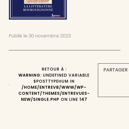
Publié le
30 novembre 2023
RETOUR À :
PARTAGER 
WARNING
: UNDEFINED VARIABLE
$POSTTYPEHUM IN
/HOME/ENTREVB/WWW/WP-
CONTENT/THEMES/ENTREVUES-
NEW/SINGLE.PHP
ON LINE
147