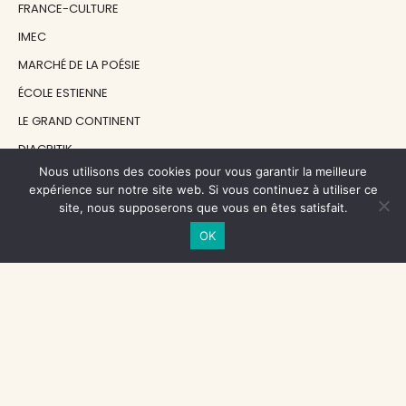
FRANCE-CULTURE
IMEC
MARCHÉ DE LA POÉSIE
ÉCOLE ESTIENNE
LE GRAND CONTINENT
DIACRITIK
Nous utilisons des cookies pour vous garantir la meilleure
EN ATTENDANT NADEAU
expérience sur notre site web. Si vous continuez à utiliser ce
site, nous supposerons que vous en êtes satisfait.
NOS SOUTIENS
OK
CENTRE NATIONAL DU LIVRE
RÉGION ÎLE-DE-FRANCE
MAIRIE PARIS CENTRE
FONDATION FMSH
FONDATION JAN MICHALSKI