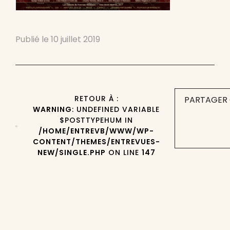
Publié le
10 juillet 2019
RETOUR À :
PARTAGER 
WARNING
: UNDEFINED VARIABLE
$POSTTYPEHUM IN
/HOME/ENTREVB/WWW/WP-
CONTENT/THEMES/ENTREVUES-
NEW/SINGLE.PHP
ON LINE
147