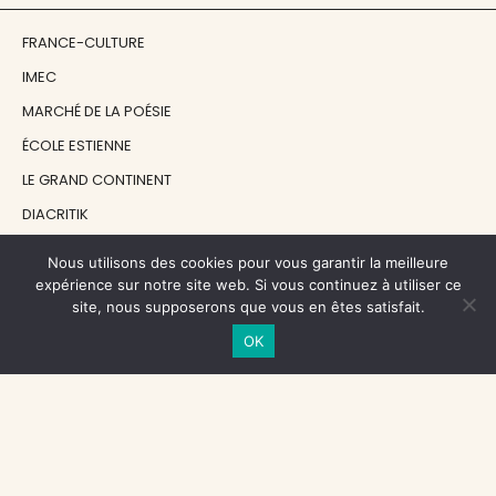
FRANCE-CULTURE
IMEC
MARCHÉ DE LA POÉSIE
ÉCOLE ESTIENNE
LE GRAND CONTINENT
DIACRITIK
EN ATTENDANT NADEAU
Nous utilisons des cookies pour vous garantir la meilleure
expérience sur notre site web. Si vous continuez à utiliser ce
site, nous supposerons que vous en êtes satisfait.
NOS SOUTIENS
OK
CENTRE NATIONAL DU LIVRE
RÉGION ÎLE-DE-FRANCE
MAIRIE PARIS CENTRE
FONDATION FMSH