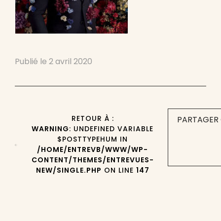
Publié le
2 avril 2020
RETOUR À :
PARTAGER 
WARNING
: UNDEFINED VARIABLE
$POSTTYPEHUM IN
/HOME/ENTREVB/WWW/WP-
CONTENT/THEMES/ENTREVUES-
NEW/SINGLE.PHP
ON LINE
147