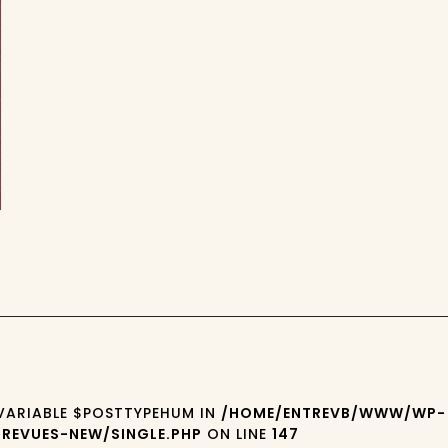
 VARIABLE $POSTTYPEHUM IN
/HOME/ENTREVB/WWW/WP-
REVUES-NEW/SINGLE.PHP
ON LINE
147