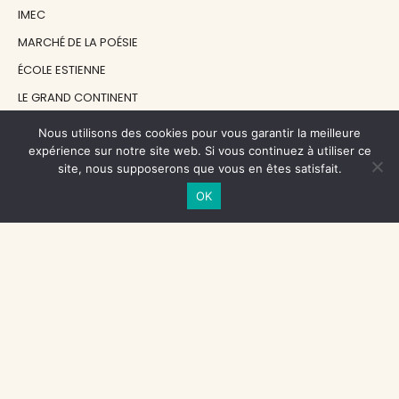
IMEC
MARCHÉ DE LA POÉSIE
ÉCOLE ESTIENNE
LE GRAND CONTINENT
DIACRITIK
Nous utilisons des cookies pour vous garantir la meilleure
expérience sur notre site web. Si vous continuez à utiliser ce
EN ATTENDANT NADEAU
site, nous supposerons que vous en êtes satisfait.
OK
NOS SOUTIENS
CENTRE NATIONAL DU LIVRE
RÉGION ÎLE-DE-FRANCE
MAIRIE PARIS CENTRE
FONDATION FMSH
FONDATION JAN MICHALSKI