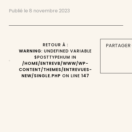
Publié le
8 novembre 2023
RETOUR À :
PARTAGER 
WARNING
: UNDEFINED VARIABLE
$POSTTYPEHUM IN
/HOME/ENTREVB/WWW/WP-
CONTENT/THEMES/ENTREVUES-
NEW/SINGLE.PHP
ON LINE
147