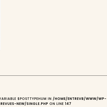
 VARIABLE $POSTTYPEHUM IN
/HOME/ENTREVB/WWW/WP-
REVUES-NEW/SINGLE.PHP
ON LINE
147