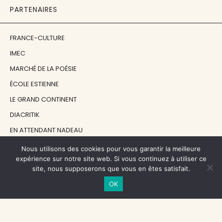
PARTENAIRES
FRANCE-CULTURE
IMEC
MARCHÉ DE LA POÉSIE
ÉCOLE ESTIENNE
LE GRAND CONTINENT
DIACRITIK
EN ATTENDANT NADEAU
Nous utilisons des cookies pour vous garantir la meilleure
NOS SOUTIENS
expérience sur notre site web. Si vous continuez à utiliser ce
site, nous supposerons que vous en êtes satisfait.
OK
CENTRE NATIONAL DU LIVRE
RÉGION ÎLE-DE-FRANCE
MAIRIE PARIS CENTRE