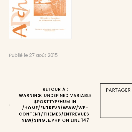
Publié le
27 août 2015
RETOUR À :
PARTAGER 
WARNING
: UNDEFINED VARIABLE
$POSTTYPEHUM IN
/HOME/ENTREVB/WWW/WP-
CONTENT/THEMES/ENTREVUES-
NEW/SINGLE.PHP
ON LINE
147