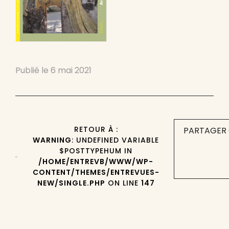
Publié le
6 mai 2021
RETOUR À :
PARTAGER 
WARNING
: UNDEFINED VARIABLE
$POSTTYPEHUM IN
/HOME/ENTREVB/WWW/WP-
CONTENT/THEMES/ENTREVUES-
NEW/SINGLE.PHP
ON LINE
147