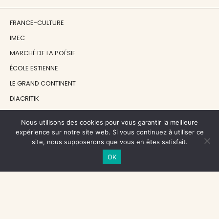
FRANCE-CULTURE
IMEC
MARCHÉ DE LA POÉSIE
ÉCOLE ESTIENNE
LE GRAND CONTINENT
DIACRITIK
EN ATTENDANT NADEAU
Nous utilisons des cookies pour vous garantir la meilleure
expérience sur notre site web. Si vous continuez à utiliser ce
NOS SOUTIENS
site, nous supposerons que vous en êtes satisfait.
OK
CENTRE NATIONAL DU LIVRE
RÉGION ÎLE-DE-FRANCE
MAIRIE PARIS CENTRE
FONDATION FMSH