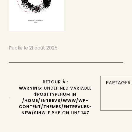
Publié le
21 août 2025
RETOUR À :
PARTAGER 
WARNING
: UNDEFINED VARIABLE
$POSTTYPEHUM IN
/HOME/ENTREVB/WWW/WP-
CONTENT/THEMES/ENTREVUES-
NEW/SINGLE.PHP
ON LINE
147