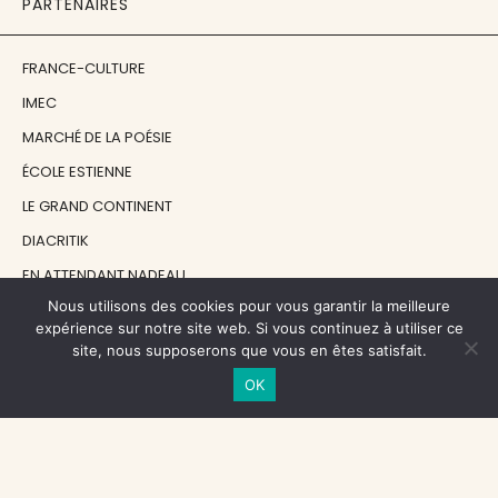
PARTENAIRES
FRANCE-CULTURE
IMEC
MARCHÉ DE LA POÉSIE
ÉCOLE ESTIENNE
LE GRAND CONTINENT
DIACRITIK
EN ATTENDANT NADEAU
Nous utilisons des cookies pour vous garantir la meilleure
expérience sur notre site web. Si vous continuez à utiliser ce
NOS SOUTIENS
site, nous supposerons que vous en êtes satisfait.
OK
CENTRE NATIONAL DU LIVRE
RÉGION ÎLE-DE-FRANCE
MAIRIE PARIS CENTRE