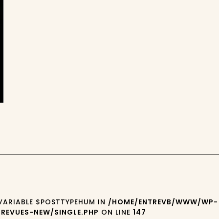
 VARIABLE $POSTTYPEHUM IN
/HOME/ENTREVB/WWW/WP-
REVUES-NEW/SINGLE.PHP
ON LINE
147