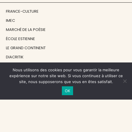
FRANCE-CULTURE
IMEC
MARCHÉ DE LA POÉSIE
ÉCOLE ESTIENNE
LE GRAND CONTINENT
DIACRITIK
EN ATTENDANT NADEAU
Nous utilisons des cookies pour vous garantir la meilleure
expérience sur notre site web. Si vous continuez à utiliser ce
site, nous supposerons que vous en êtes satisfait.
NOS SOUTIENS
OK
CENTRE NATIONAL DU LIVRE
RÉGION ÎLE-DE-FRANCE
MAIRIE PARIS CENTRE
FONDATION FMSH