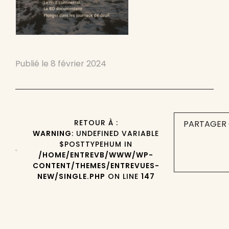
Publié le
8 février 2024
RETOUR À :
PARTAGER 
WARNING
: UNDEFINED VARIABLE
$POSTTYPEHUM IN
/HOME/ENTREVB/WWW/WP-
CONTENT/THEMES/ENTREVUES-
NEW/SINGLE.PHP
ON LINE
147