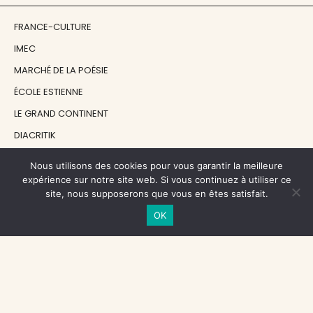
FRANCE-CULTURE
IMEC
MARCHÉ DE LA POÉSIE
ÉCOLE ESTIENNE
LE GRAND CONTINENT
DIACRITIK
EN ATTENDANT NADEAU
Nous utilisons des cookies pour vous garantir la meilleure
expérience sur notre site web. Si vous continuez à utiliser ce
site, nous supposerons que vous en êtes satisfait.
NOS SOUTIENS
OK
CENTRE NATIONAL DU LIVRE
RÉGION ÎLE-DE-FRANCE
MAIRIE PARIS CENTRE
FONDATION FMSH