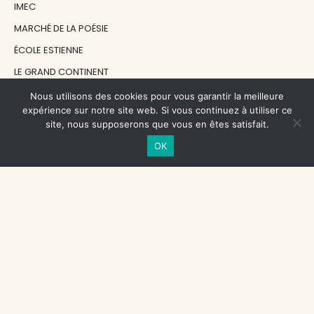
IMEC
MARCHÉ DE LA POÉSIE
ÉCOLE ESTIENNE
LE GRAND CONTINENT
DIACRITIK
Nous utilisons des cookies pour vous garantir la meilleure
expérience sur notre site web. Si vous continuez à utiliser ce
EN ATTENDANT NADEAU
site, nous supposerons que vous en êtes satisfait.
OK
NOS SOUTIENS
CENTRE NATIONAL DU LIVRE
RÉGION ÎLE-DE-FRANCE
MAIRIE PARIS CENTRE
FONDATION FMSH
FONDATION JAN MICHALSKI