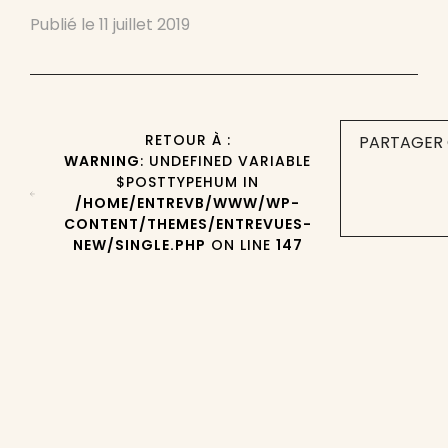
Publié le
11 juillet 2019
RETOUR À :
PARTAGER 
WARNING
: UNDEFINED VARIABLE
$POSTTYPEHUM IN
/HOME/ENTREVB/WWW/WP-
CONTENT/THEMES/ENTREVUES-
NEW/SINGLE.PHP
ON LINE
147