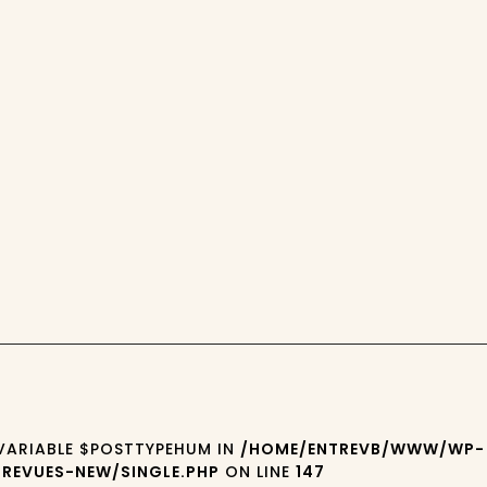
 VARIABLE $POSTTYPEHUM IN
/HOME/ENTREVB/WWW/WP-
REVUES-NEW/SINGLE.PHP
ON LINE
147