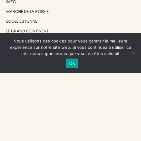
IMEC
MARCHÉ DE LA POÉSIE
ÉCOLE ESTIENNE
LE GRAND CONTINENT
DIACRITIK
Nous utilisons des cookies pour vous garantir la meilleure
expérience sur notre site web. Si vous continuez à utiliser ce
EN ATTENDANT NADEAU
site, nous supposerons que vous en êtes satisfait.
OK
NOS SOUTIENS
CENTRE NATIONAL DU LIVRE
RÉGION ÎLE-DE-FRANCE
MAIRIE PARIS CENTRE
FONDATION FMSH
FONDATION JAN MICHALSKI