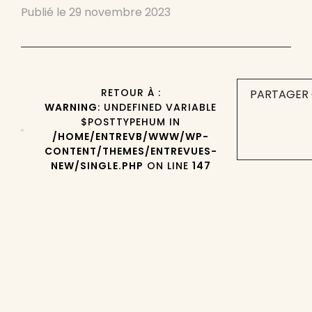
Publié le
29 novembre 2023
RETOUR À :
PARTAGER 
WARNING
: UNDEFINED VARIABLE
$POSTTYPEHUM IN
/HOME/ENTREVB/WWW/WP-
CONTENT/THEMES/ENTREVUES-
NEW/SINGLE.PHP
ON LINE
147