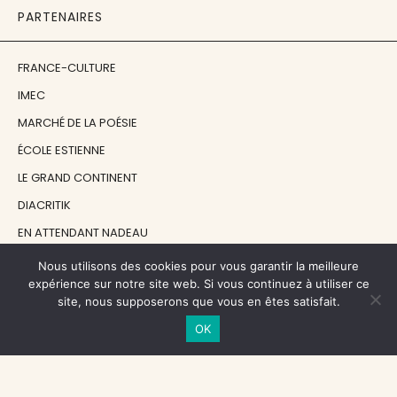
PARTENAIRES
FRANCE-CULTURE
IMEC
MARCHÉ DE LA POÉSIE
ÉCOLE ESTIENNE
LE GRAND CONTINENT
DIACRITIK
EN ATTENDANT NADEAU
Nous utilisons des cookies pour vous garantir la meilleure
NOS SOUTIENS
expérience sur notre site web. Si vous continuez à utiliser ce
site, nous supposerons que vous en êtes satisfait.
OK
CENTRE NATIONAL DU LIVRE
RÉGION ÎLE-DE-FRANCE
MAIRIE PARIS CENTRE