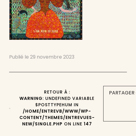
Publié le
29 novembre 2023
RETOUR À :
PARTAGER 
WARNING
: UNDEFINED VARIABLE
$POSTTYPEHUM IN
/HOME/ENTREVB/WWW/WP-
CONTENT/THEMES/ENTREVUES-
NEW/SINGLE.PHP
ON LINE
147