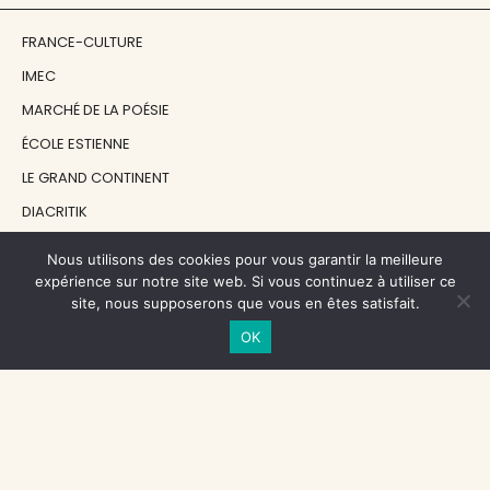
FRANCE-CULTURE
IMEC
MARCHÉ DE LA POÉSIE
ÉCOLE ESTIENNE
LE GRAND CONTINENT
DIACRITIK
EN ATTENDANT NADEAU
Nous utilisons des cookies pour vous garantir la meilleure
expérience sur notre site web. Si vous continuez à utiliser ce
site, nous supposerons que vous en êtes satisfait.
NOS SOUTIENS
OK
CENTRE NATIONAL DU LIVRE
RÉGION ÎLE-DE-FRANCE
MAIRIE PARIS CENTRE
FONDATION FMSH