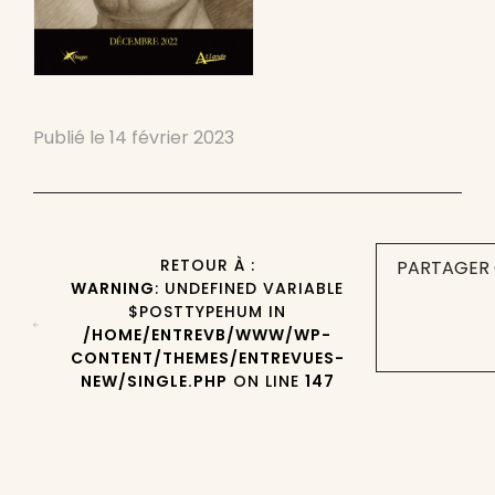
Publié le
14 février 2023
RETOUR À :
PARTAGER 
WARNING
: UNDEFINED VARIABLE
$POSTTYPEHUM IN
/HOME/ENTREVB/WWW/WP-
CONTENT/THEMES/ENTREVUES-
NEW/SINGLE.PHP
ON LINE
147