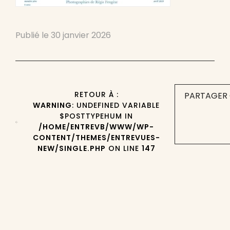
Publié le
30 janvier 2026
RETOUR À :
PARTAGER 
WARNING
: UNDEFINED VARIABLE
$POSTTYPEHUM IN
/HOME/ENTREVB/WWW/WP-
CONTENT/THEMES/ENTREVUES-
NEW/SINGLE.PHP
ON LINE
147