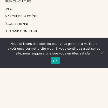
FRANCE-CULTURE
IMEC
MARCHÉ DE LA POÉSIE
ÉCOLE ESTIENNE
LE GRAND CONTINENT
DIACRITIK
Nous utilisons des cookies pour vous garantir la meilleure
EN ATTENDANT NADEAU
expérience sur notre site web. Si vous continuez à utiliser ce
site, nous supposerons que vous en êtes satisfait.
NOS SOUTIENS
OK
CENTRE NATIONAL DU LIVRE
RÉGION ÎLE-DE-FRANCE
MAIRIE PARIS CENTRE
FONDATION FMSH
FONDATION JAN MICHALSKI