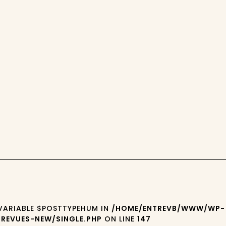
 VARIABLE $POSTTYPEHUM IN
/HOME/ENTREVB/WWW/WP-
REVUES-NEW/SINGLE.PHP
ON LINE
147