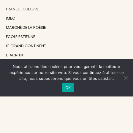
FRANCE-CULTURE
IMEC
MARCHÉ DE LA POÉSIE
ÉCOLE ESTIENNE
LE GRAND CONTINENT
DIACRITIK
EN ATTENDANT NADEAU
Nous utilisons des cookies pour vous garantir la meilleure
expérience sur notre site web. Si vous continuez à utiliser ce
site, nous supposerons que vous en êtes satisfait.
NOS SOUTIENS
OK
CENTRE NATIONAL DU LIVRE
RÉGION ÎLE-DE-FRANCE
MAIRIE PARIS CENTRE
FONDATION FMSH