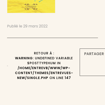
Publié le
29 mars 2022
RETOUR À :
PARTAGER 
WARNING
: UNDEFINED VARIABLE
$POSTTYPEHUM IN
/HOME/ENTREVB/WWW/WP-
CONTENT/THEMES/ENTREVUES-
NEW/SINGLE.PHP
ON LINE
147