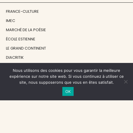
FRANCE-CULTURE
IMEC
MARCHÉ DE LA POÉSIE
ÉCOLE ESTIENNE
LE GRAND CONTINENT
DIACRITIK
EN ATTENDANT NADEAU
Nous utilisons des cookies pour vous garantir la meilleure
expérience sur notre site web. Si vous continuez à utiliser ce
site, nous supposerons que vous en êtes satisfait.
NOS SOUTIENS
OK
CENTRE NATIONAL DU LIVRE
RÉGION ÎLE-DE-FRANCE
MAIRIE PARIS CENTRE
FONDATION FMSH