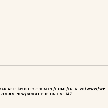
 VARIABLE $POSTTYPEHUM IN
/HOME/ENTREVB/WWW/WP-
REVUES-NEW/SINGLE.PHP
ON LINE
147