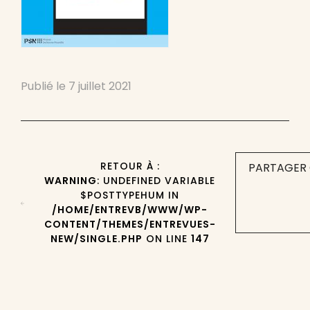
Publié le
7 juillet 2021
RETOUR À :
PARTAGER 
WARNING
: UNDEFINED VARIABLE
$POSTTYPEHUM IN
/HOME/ENTREVB/WWW/WP-
CONTENT/THEMES/ENTREVUES-
NEW/SINGLE.PHP
ON LINE
147