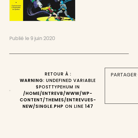
Publié le
9 juin 2020
RETOUR À :
PARTAGER 
WARNING
: UNDEFINED VARIABLE
$POSTTYPEHUM IN
/HOME/ENTREVB/WWW/WP-
CONTENT/THEMES/ENTREVUES-
NEW/SINGLE.PHP
ON LINE
147