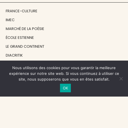
FRANCE-CULTURE
IMEC
MARCHÉ DE LA POÉSIE
ÉCOLE ESTIENNE
LE GRAND CONTINENT
DIACRITIK
EN ATTENDANT NADEAU
Nous utilisons des cookies pour vous garantir la meilleure
expérience sur notre site web. Si vous continuez à utiliser ce
site, nous supposerons que vous en êtes satisfait.
NOS SOUTIENS
OK
CENTRE NATIONAL DU LIVRE
RÉGION ÎLE-DE-FRANCE
MAIRIE PARIS CENTRE
FONDATION FMSH