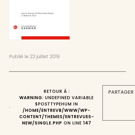
Publié le
22 juillet 2019
RETOUR À :
PARTAGER 
WARNING
: UNDEFINED VARIABLE
$POSTTYPEHUM IN
/HOME/ENTREVB/WWW/WP-
CONTENT/THEMES/ENTREVUES-
NEW/SINGLE.PHP
ON LINE
147