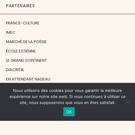
PARTENAIRES
FRANCE-CULTURE
IMEC
MARCHÉ DE LA POÉSIE
ÉCOLE ESTIENNE
LE GRAND CONTINENT
DIACRITIK
EN ATTENDANT NADEAU
Nous utilisons des cookies pour vous garantir la meilleure
NOS SOUTIENS
expérience sur notre site web. Si vous continuez à utiliser ce
site, nous supposerons que vous en êtes satisfait.
OK
CENTRE NATIONAL DU LIVRE
RÉGION ÎLE-DE-FRANCE
MAIRIE PARIS CENTRE