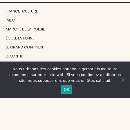
FRANCE-CULTURE
IMEC
MARCHÉ DE LA POÉSIE
ÉCOLE ESTIENNE
LE GRAND CONTINENT
DIACRITIK
EN ATTENDANT NADEAU
Nous utilisons des cookies pour vous garantir la meilleure
expérience sur notre site web. Si vous continuez à utiliser ce
site, nous supposerons que vous en êtes satisfait.
NOS SOUTIENS
OK
CENTRE NATIONAL DU LIVRE
RÉGION ÎLE-DE-FRANCE
MAIRIE PARIS CENTRE
FONDATION FMSH