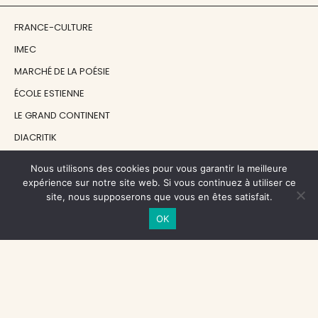
FRANCE-CULTURE
IMEC
MARCHÉ DE LA POÉSIE
ÉCOLE ESTIENNE
LE GRAND CONTINENT
DIACRITIK
EN ATTENDANT NADEAU
Nous utilisons des cookies pour vous garantir la meilleure
expérience sur notre site web. Si vous continuez à utiliser ce
site, nous supposerons que vous en êtes satisfait.
NOS SOUTIENS
OK
CENTRE NATIONAL DU LIVRE
RÉGION ÎLE-DE-FRANCE
MAIRIE PARIS CENTRE
FONDATION FMSH