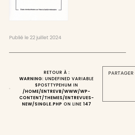
Publié le
22 juillet 2024
RETOUR À :
PARTAGER 
WARNING
: UNDEFINED VARIABLE
$POSTTYPEHUM IN
/HOME/ENTREVB/WWW/WP-
CONTENT/THEMES/ENTREVUES-
NEW/SINGLE.PHP
ON LINE
147