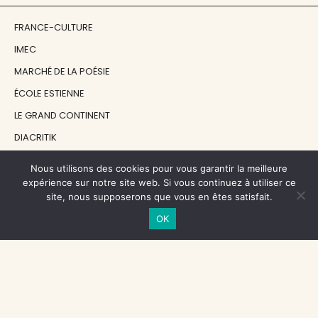
FRANCE-CULTURE
IMEC
MARCHÉ DE LA POÉSIE
ÉCOLE ESTIENNE
LE GRAND CONTINENT
DIACRITIK
EN ATTENDANT NADEAU
Nous utilisons des cookies pour vous garantir la meilleure
expérience sur notre site web. Si vous continuez à utiliser ce
site, nous supposerons que vous en êtes satisfait.
NOS SOUTIENS
OK
CENTRE NATIONAL DU LIVRE
RÉGION ÎLE-DE-FRANCE
MAIRIE PARIS CENTRE
FONDATION FMSH