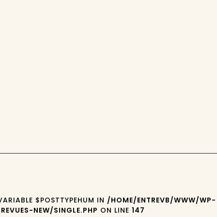
 VARIABLE $POSTTYPEHUM IN
/HOME/ENTREVB/WWW/WP-
REVUES-NEW/SINGLE.PHP
ON LINE
147