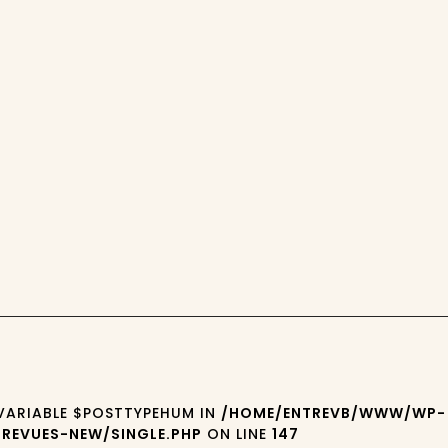
 VARIABLE $POSTTYPEHUM IN
/HOME/ENTREVB/WWW/WP-
REVUES-NEW/SINGLE.PHP
ON LINE
147