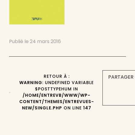
Publié le
24 mars 2016
RETOUR À :
PARTAGER 
WARNING
: UNDEFINED VARIABLE
$POSTTYPEHUM IN
/HOME/ENTREVB/WWW/WP-
CONTENT/THEMES/ENTREVUES-
NEW/SINGLE.PHP
ON LINE
147