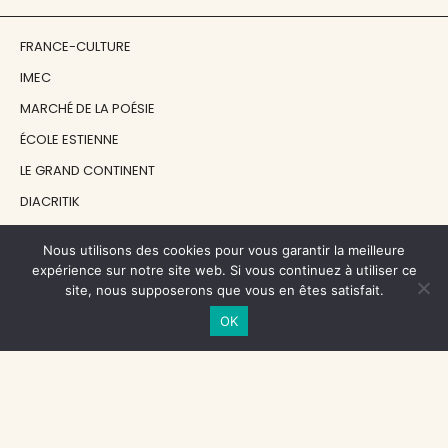
FRANCE-CULTURE
IMEC
MARCHÉ DE LA POÉSIE
ÉCOLE ESTIENNE
LE GRAND CONTINENT
DIACRITIK
EN ATTENDANT NADEAU
Nous utilisons des cookies pour vous garantir la meilleure
expérience sur notre site web. Si vous continuez à utiliser ce
NOS SOUTIENS
site, nous supposerons que vous en êtes satisfait.
OK
CENTRE NATIONAL DU LIVRE
RÉGION ÎLE-DE-FRANCE
MAIRIE PARIS CENTRE
FONDATION FMSH