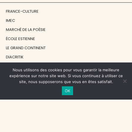
FRANCE-CULTURE
IMEC
MARCHÉ DE LA POÉSIE
ÉCOLE ESTIENNE
LE GRAND CONTINENT
DIACRITIK
EN ATTENDANT NADEAU
Nous utilisons des cookies pour vous garantir la meilleure
expérience sur notre site web. Si vous continuez à utiliser ce
site, nous supposerons que vous en êtes satisfait.
NOS SOUTIENS
OK
CENTRE NATIONAL DU LIVRE
RÉGION ÎLE-DE-FRANCE
MAIRIE PARIS CENTRE
FONDATION FMSH