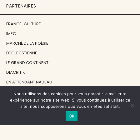
PARTENAIRES
FRANCE-CULTURE
IMEC
MARCHÉ DE LA POÉSIE
ÉCOLE ESTIENNE
LE GRAND CONTINENT
DIACRITIK
EN ATTENDANT NADEAU
Nous utilisons des cookies pour vous garantir la meilleure
NOS SOUTIENS
expérience sur notre site web. Si vous continuez à utiliser ce
site, nous supposerons que vous en êtes satisfait.
OK
CENTRE NATIONAL DU LIVRE
RÉGION ÎLE-DE-FRANCE
MAIRIE PARIS CENTRE