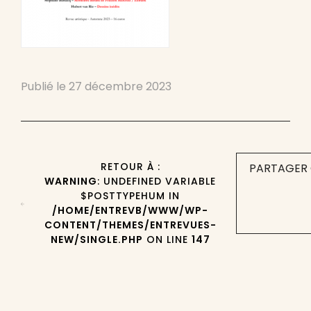
Publié le
27 décembre 2023
RETOUR À :
PARTAGER 
WARNING
: UNDEFINED VARIABLE
$POSTTYPEHUM IN
/HOME/ENTREVB/WWW/WP-
CONTENT/THEMES/ENTREVUES-
NEW/SINGLE.PHP
ON LINE
147