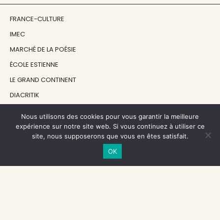
FRANCE-CULTURE
IMEC
MARCHÉ DE LA POÉSIE
ÉCOLE ESTIENNE
LE GRAND CONTINENT
DIACRITIK
EN ATTENDANT NADEAU
Nous utilisons des cookies pour vous garantir la meilleure
expérience sur notre site web. Si vous continuez à utiliser ce
site, nous supposerons que vous en êtes satisfait.
NOS SOUTIENS
OK
CENTRE NATIONAL DU LIVRE
RÉGION ÎLE-DE-FRANCE
MAIRIE PARIS CENTRE
FONDATION FMSH