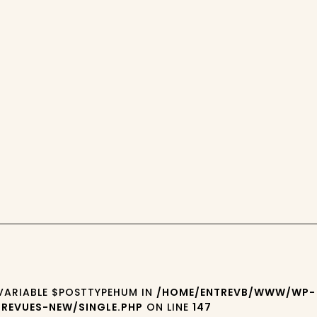
 VARIABLE $POSTTYPEHUM IN
/HOME/ENTREVB/WWW/WP-
REVUES-NEW/SINGLE.PHP
ON LINE
147