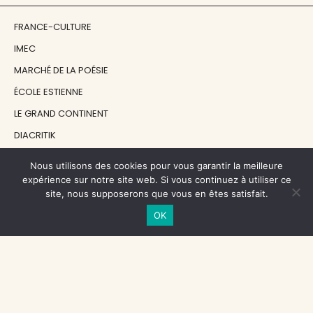
FRANCE-CULTURE
IMEC
MARCHÉ DE LA POÉSIE
ÉCOLE ESTIENNE
LE GRAND CONTINENT
DIACRITIK
EN ATTENDANT NADEAU
Nous utilisons des cookies pour vous garantir la meilleure
expérience sur notre site web. Si vous continuez à utiliser ce
site, nous supposerons que vous en êtes satisfait.
NOS SOUTIENS
OK
CENTRE NATIONAL DU LIVRE
RÉGION ÎLE-DE-FRANCE
MAIRIE PARIS CENTRE
FONDATION FMSH