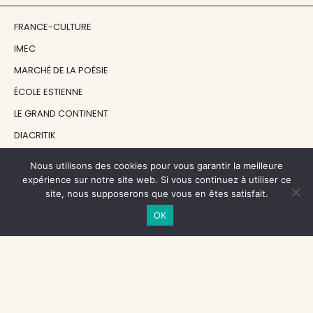
FRANCE-CULTURE
IMEC
MARCHÉ DE LA POÉSIE
ÉCOLE ESTIENNE
LE GRAND CONTINENT
DIACRITIK
EN ATTENDANT NADEAU
Nous utilisons des cookies pour vous garantir la meilleure
expérience sur notre site web. Si vous continuez à utiliser ce
site, nous supposerons que vous en êtes satisfait.
NOS SOUTIENS
OK
CENTRE NATIONAL DU LIVRE
RÉGION ÎLE-DE-FRANCE
MAIRIE PARIS CENTRE
FONDATION FMSH