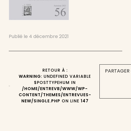
Publié le
4 décembre 2021
RETOUR À :
PARTAGER 
WARNING
: UNDEFINED VARIABLE
$POSTTYPEHUM IN
/HOME/ENTREVB/WWW/WP-
CONTENT/THEMES/ENTREVUES-
NEW/SINGLE.PHP
ON LINE
147