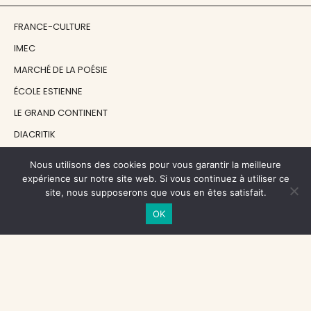
FRANCE-CULTURE
IMEC
MARCHÉ DE LA POÉSIE
ÉCOLE ESTIENNE
LE GRAND CONTINENT
DIACRITIK
EN ATTENDANT NADEAU
Nous utilisons des cookies pour vous garantir la meilleure
expérience sur notre site web. Si vous continuez à utiliser ce
site, nous supposerons que vous en êtes satisfait.
NOS SOUTIENS
OK
CENTRE NATIONAL DU LIVRE
RÉGION ÎLE-DE-FRANCE
MAIRIE PARIS CENTRE
FONDATION FMSH