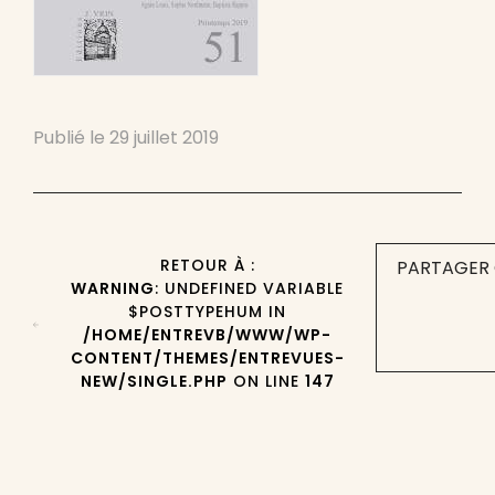
Publié le
29 juillet 2019
RETOUR À :
PARTAGER 
WARNING
: UNDEFINED VARIABLE
$POSTTYPEHUM IN
/HOME/ENTREVB/WWW/WP-
CONTENT/THEMES/ENTREVUES-
NEW/SINGLE.PHP
ON LINE
147