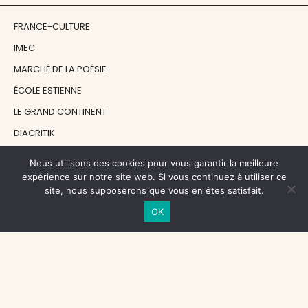
FRANCE-CULTURE
IMEC
MARCHÉ DE LA POÉSIE
ÉCOLE ESTIENNE
LE GRAND CONTINENT
DIACRITIK
EN ATTENDANT NADEAU
Nous utilisons des cookies pour vous garantir la meilleure
expérience sur notre site web. Si vous continuez à utiliser ce
site, nous supposerons que vous en êtes satisfait.
NOS SOUTIENS
OK
CENTRE NATIONAL DU LIVRE
RÉGION ÎLE-DE-FRANCE
MAIRIE PARIS CENTRE
FONDATION FMSH