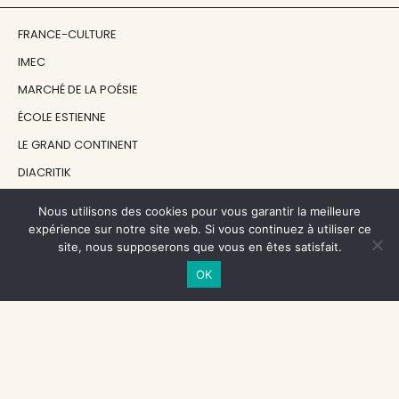
FRANCE-CULTURE
IMEC
MARCHÉ DE LA POÉSIE
ÉCOLE ESTIENNE
LE GRAND CONTINENT
DIACRITIK
EN ATTENDANT NADEAU
Nous utilisons des cookies pour vous garantir la meilleure
expérience sur notre site web. Si vous continuez à utiliser ce
site, nous supposerons que vous en êtes satisfait.
NOS SOUTIENS
OK
CENTRE NATIONAL DU LIVRE
RÉGION ÎLE-DE-FRANCE
MAIRIE PARIS CENTRE
FONDATION FMSH