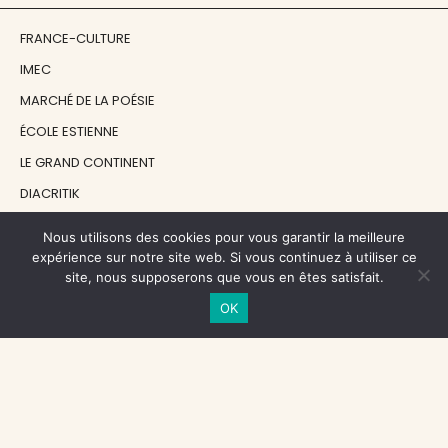
FRANCE-CULTURE
IMEC
MARCHÉ DE LA POÉSIE
ÉCOLE ESTIENNE
LE GRAND CONTINENT
DIACRITIK
EN ATTENDANT NADEAU
Nous utilisons des cookies pour vous garantir la meilleure
expérience sur notre site web. Si vous continuez à utiliser ce
site, nous supposerons que vous en êtes satisfait.
NOS SOUTIENS
OK
CENTRE NATIONAL DU LIVRE
RÉGION ÎLE-DE-FRANCE
MAIRIE PARIS CENTRE
FONDATION FMSH