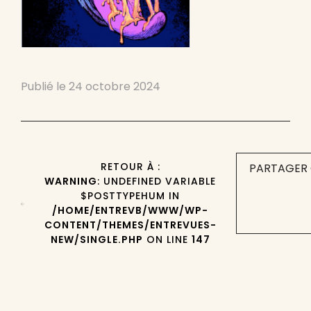
Publié le
24 octobre 2024
RETOUR À :
PARTAGER 
WARNING
: UNDEFINED VARIABLE
$POSTTYPEHUM IN
/HOME/ENTREVB/WWW/WP-
CONTENT/THEMES/ENTREVUES-
NEW/SINGLE.PHP
ON LINE
147