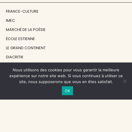
FRANCE-CULTURE
IMEC
MARCHÉ DE LA POÉSIE
ÉCOLE ESTIENNE
LE GRAND CONTINENT
DIACRITIK
EN ATTENDANT NADEAU
Nous utilisons des cookies pour vous garantir la meilleure
expérience sur notre site web. Si vous continuez à utiliser ce
site, nous supposerons que vous en êtes satisfait.
NOS SOUTIENS
OK
CENTRE NATIONAL DU LIVRE
RÉGION ÎLE-DE-FRANCE
MAIRIE PARIS CENTRE
FONDATION FMSH