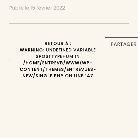
Publié le
15 février 2022
RETOUR À :
PARTAGER 
WARNING
: UNDEFINED VARIABLE
$POSTTYPEHUM IN
/HOME/ENTREVB/WWW/WP-
CONTENT/THEMES/ENTREVUES-
NEW/SINGLE.PHP
ON LINE
147