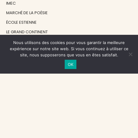
IMEC
MARCHÉ DE LA POÉSIE
ÉCOLE ESTIENNE
LE GRAND CONTINENT
DIACRITIK
Nous utilisons des cookies pour vous garantir la meilleure
expérience sur notre site web. Si vous continuez à utiliser ce
EN ATTENDANT NADEAU
site, nous supposerons que vous en êtes satisfait.
OK
NOS SOUTIENS
CENTRE NATIONAL DU LIVRE
RÉGION ÎLE-DE-FRANCE
MAIRIE PARIS CENTRE
FONDATION FMSH
FONDATION JAN MICHALSKI