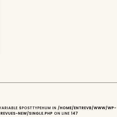
 VARIABLE $POSTTYPEHUM IN
/HOME/ENTREVB/WWW/WP-
REVUES-NEW/SINGLE.PHP
ON LINE
147